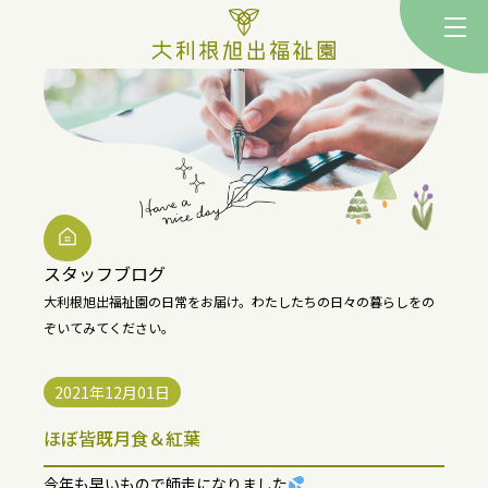
togg
スタッフブログ
大利根旭出福祉園の日常をお届け。
わたしたちの日々の暮らしをの
ぞいてみてください。
2021年12月01日
ほぼ皆既月食＆紅葉
今年も早いもので師走になりました