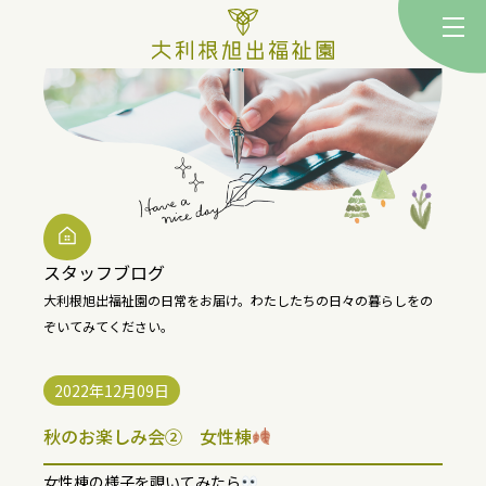
togg
スタッフブログ
大利根旭出福祉園の日常をお届け。
わたしたちの日々の暮らしをの
ぞいてみてください。
2022年12月09日
秋のお楽しみ会② 女性棟
女性棟の様子を覗いてみたら