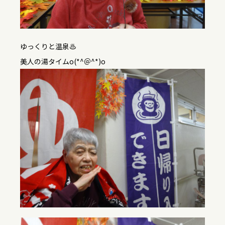
ゆっくりと温泉♨
美人の湯タイムo(*^＠^*)o