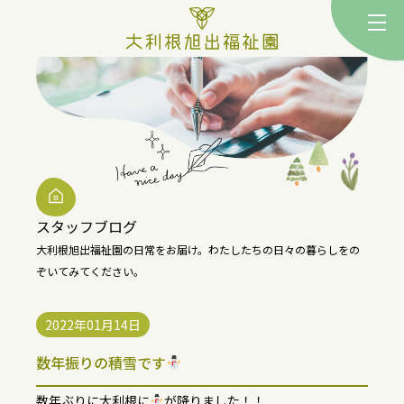
togg
スタッフブログ
大利根旭出福祉園の日常をお届け。
わたしたちの日々の暮らしをの
ぞいてみてください。
2022年01月14日
数年振りの積雪です
数年ぶりに大利根に
が降りました！！