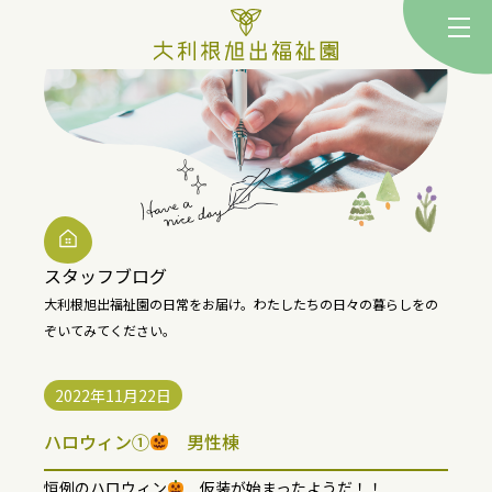
togg
スタッフブログ
大利根旭出福祉園の日常をお届け。
わたしたちの日々の暮らしをの
ぞいてみてください。
2022年11月22日
ハロウィン➀
男性棟
恒例のハロウィン
仮装が始まったようだ！！